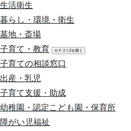
生活衛生
暮らし・環境・衛生
墓地・斎場
子育て・教育
カテゴリ2を開く
子育ての相談窓口
出産・乳児
子育て支援・助成
幼稚園・認定こども園・保育所
障がい児福祉