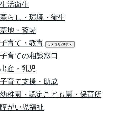
生活衛生
暮らし・環境・衛生
墓地・斎場
子育て・教育
カテゴリ2を開く
子育ての相談窓口
出産・乳児
子育て支援・助成
幼稚園・認定こども園・保育所
障がい児福祉