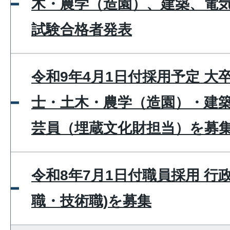
木・農学（造園）、建築、電気
試験合格者発表
令和9年4月1日付採用予定 大
士・土木・農学（造園）・建
芸員（埋蔵文化財担当）を募
令和8年7月1日付職員採用 行
職・技術職)を募集