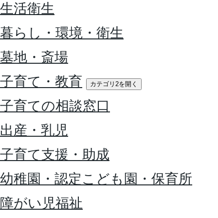
生活衛生
暮らし・環境・衛生
墓地・斎場
子育て・教育
カテゴリ2を開く
子育ての相談窓口
出産・乳児
子育て支援・助成
幼稚園・認定こども園・保育所
障がい児福祉