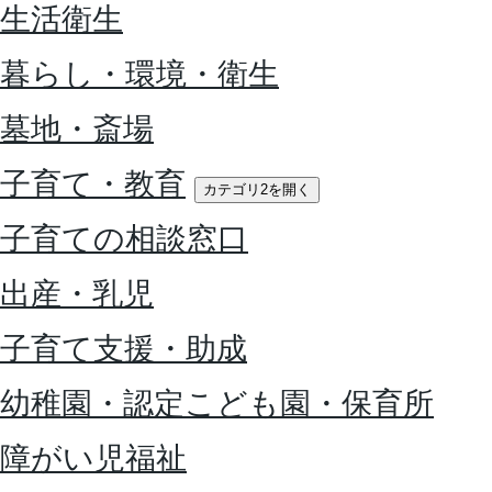
生活衛生
暮らし・環境・衛生
墓地・斎場
子育て・教育
カテゴリ2を開く
子育ての相談窓口
出産・乳児
子育て支援・助成
幼稚園・認定こども園・保育所
障がい児福祉