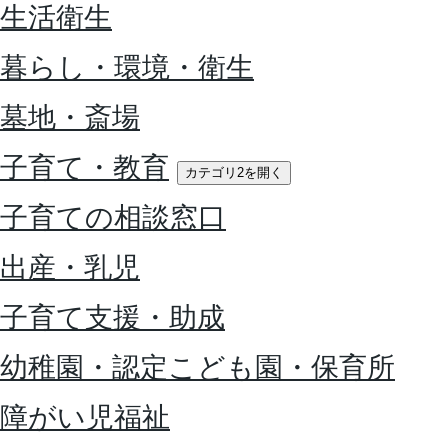
生活衛生
暮らし・環境・衛生
墓地・斎場
子育て・教育
カテゴリ2を開く
子育ての相談窓口
出産・乳児
子育て支援・助成
幼稚園・認定こども園・保育所
障がい児福祉