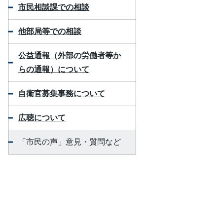
市民相談課での相談
他部局等での相談
公益通報（外部の労働者等か
らの通報）について
自衛官募集事務について
広聴について
「市民の声」意見・質問など