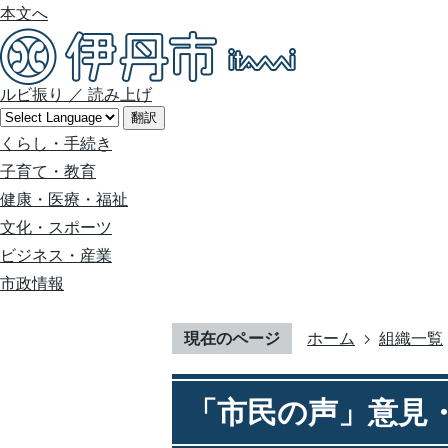
本文へ
ルビ振り
／
読み上げ
翻訳
くらし・手続き
子育て・教育
健康・医療・福祉
文化・スポーツ
ビジネス・産業
市政情報
現在のページ
ホーム
組織一覧
「市民の声」意見