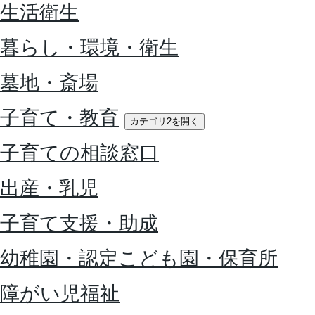
生活衛生
暮らし・環境・衛生
墓地・斎場
子育て・教育
カテゴリ2を開く
子育ての相談窓口
出産・乳児
子育て支援・助成
幼稚園・認定こども園・保育所
障がい児福祉