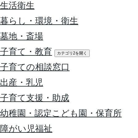
生活衛生
暮らし・環境・衛生
墓地・斎場
子育て・教育
カテゴリ2を開く
子育ての相談窓口
出産・乳児
子育て支援・助成
幼稚園・認定こども園・保育所
障がい児福祉