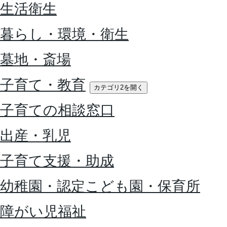
生活衛生
暮らし・環境・衛生
墓地・斎場
子育て・教育
カテゴリ2を開く
子育ての相談窓口
出産・乳児
子育て支援・助成
幼稚園・認定こども園・保育所
障がい児福祉