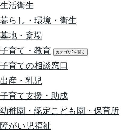
生活衛生
暮らし・環境・衛生
墓地・斎場
子育て・教育
カテゴリ2を開く
子育ての相談窓口
出産・乳児
子育て支援・助成
幼稚園・認定こども園・保育所
障がい児福祉