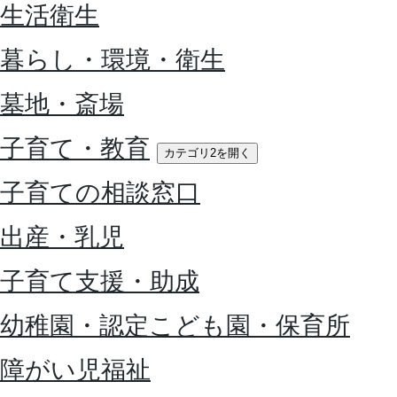
生活衛生
暮らし・環境・衛生
墓地・斎場
子育て・教育
カテゴリ2を開く
子育ての相談窓口
出産・乳児
子育て支援・助成
幼稚園・認定こども園・保育所
障がい児福祉