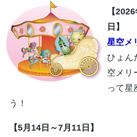
【202
日】
星空メ
ひょん
空メリ
って星
う！
【5月14日～7月11日】