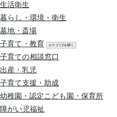
生活衛生
暮らし・環境・衛生
墓地・斎場
子育て・教育
カテゴリ2を開く
子育ての相談窓口
出産・乳児
子育て支援・助成
幼稚園・認定こども園・保育所
障がい児福祉