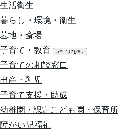
生活衛生
暮らし・環境・衛生
墓地・斎場
子育て・教育
カテゴリ2を開く
子育ての相談窓口
出産・乳児
子育て支援・助成
幼稚園・認定こども園・保育所
障がい児福祉