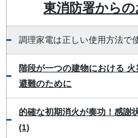
東消防署からの
調理家電は正しい使用方法で
階段が⼀つの建物における ⽕
避難のために
的確な初期消火が奏功！感謝
(1)