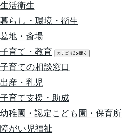
生活衛生
暮らし・環境・衛生
墓地・斎場
子育て・教育
カテゴリ2を開く
子育ての相談窓口
出産・乳児
子育て支援・助成
幼稚園・認定こども園・保育所
障がい児福祉