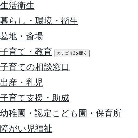
生活衛生
暮らし・環境・衛生
墓地・斎場
子育て・教育
カテゴリ2を開く
子育ての相談窓口
出産・乳児
子育て支援・助成
幼稚園・認定こども園・保育所
障がい児福祉