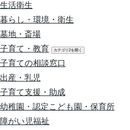
生活衛生
暮らし・環境・衛生
墓地・斎場
子育て・教育
カテゴリ2を開く
子育ての相談窓口
出産・乳児
子育て支援・助成
幼稚園・認定こども園・保育所
障がい児福祉