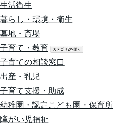
生活衛生
暮らし・環境・衛生
墓地・斎場
子育て・教育
カテゴリ2を開く
子育ての相談窓口
出産・乳児
子育て支援・助成
幼稚園・認定こども園・保育所
障がい児福祉