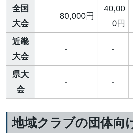
全国
40,00
80,000円
大会
0円
近畿
-
-
大会
県大
-
-
会
地域クラブの団体向