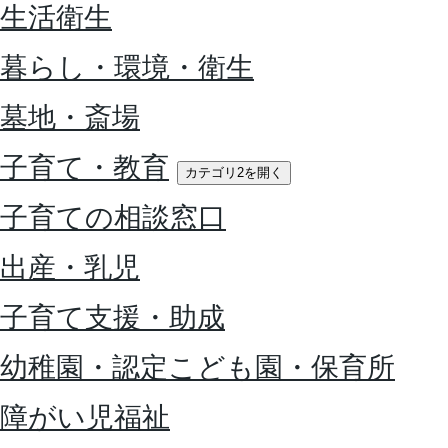
生活衛生
暮らし・環境・衛生
墓地・斎場
子育て・教育
カテゴリ2を開く
子育ての相談窓口
出産・乳児
子育て支援・助成
幼稚園・認定こども園・保育所
障がい児福祉