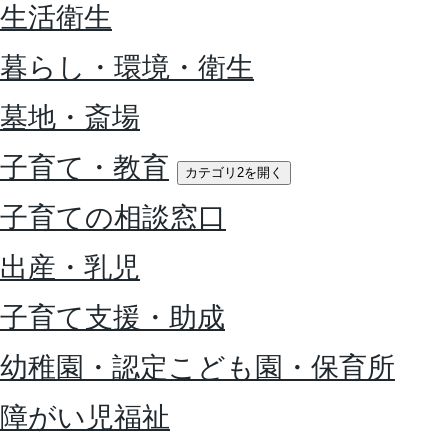
生活衛生
暮らし・環境・衛生
墓地・斎場
子育て・教育
カテゴリ2を開く
子育ての相談窓口
出産・乳児
子育て支援・助成
幼稚園・認定こども園・保育所
障がい児福祉