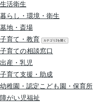
生活衛生
暮らし・環境・衛生
墓地・斎場
子育て・教育
カテゴリ2を開く
子育ての相談窓口
出産・乳児
子育て支援・助成
幼稚園・認定こども園・保育所
障がい児福祉