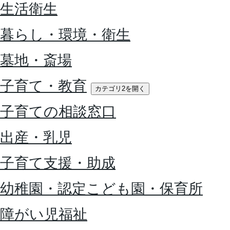
生活衛生
暮らし・環境・衛生
墓地・斎場
子育て・教育
カテゴリ2を開く
子育ての相談窓口
出産・乳児
子育て支援・助成
幼稚園・認定こども園・保育所
障がい児福祉