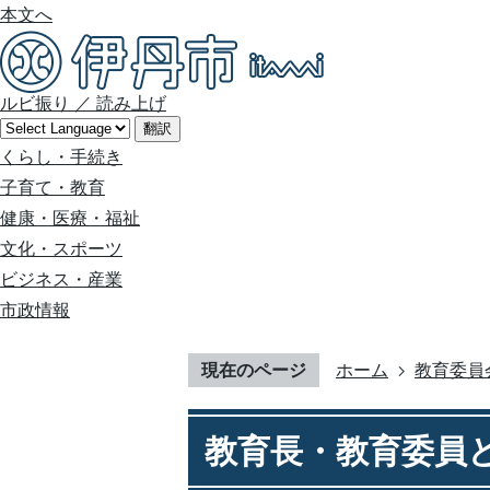
本文へ
ルビ振り
／
読み上げ
翻訳
くらし・手続き
子育て・教育
健康・医療・福祉
文化・スポーツ
ビジネス・産業
市政情報
現在のページ
ホーム
教育委員
教育長・教育委員