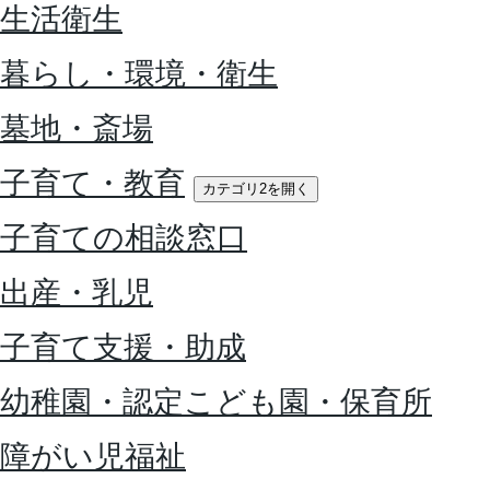
生活衛生
暮らし・環境・衛生
墓地・斎場
子育て・教育
カテゴリ2を開く
子育ての相談窓口
出産・乳児
子育て支援・助成
幼稚園・認定こども園・保育所
障がい児福祉