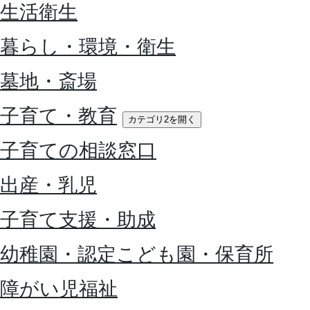
生活衛生
暮らし・環境・衛生
墓地・斎場
子育て・教育
カテゴリ2を開く
子育ての相談窓口
出産・乳児
子育て支援・助成
幼稚園・認定こども園・保育所
障がい児福祉