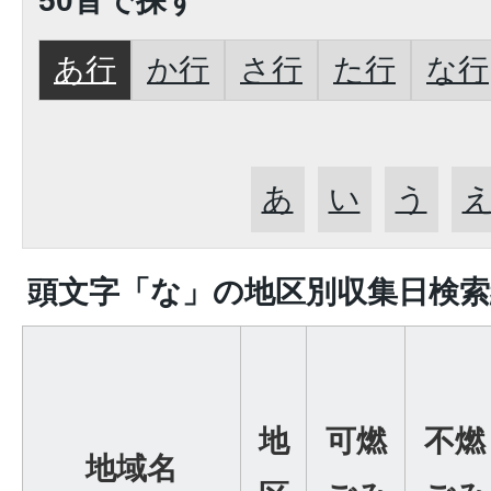
50音で探す
あ行
か行
さ行
た行
な行
あ
い
う
頭文字「
な
」の
地区別収集日検索
地
可燃
不燃
地域名