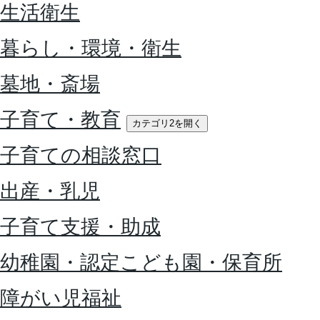
生活衛生
暮らし・環境・衛生
墓地・斎場
子育て・教育
カテゴリ2を開く
子育ての相談窓口
出産・乳児
子育て支援・助成
幼稚園・認定こども園・保育所
障がい児福祉