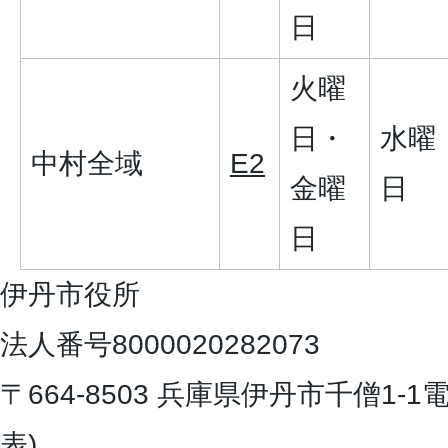
日
火曜
日・
水曜
中村全域
E2
金曜
日
日
伊丹市役所
法人番号8000020282073
〒664-8503 兵庫県伊丹市千僧1-1
電
表)