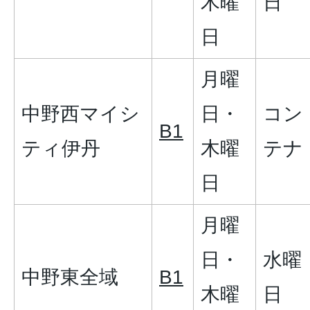
木曜
日
日
月曜
中野西マイシ
日・
コン
B1
ティ伊丹
木曜
テナ
日
月曜
日・
水曜
中野東全域
B1
木曜
日