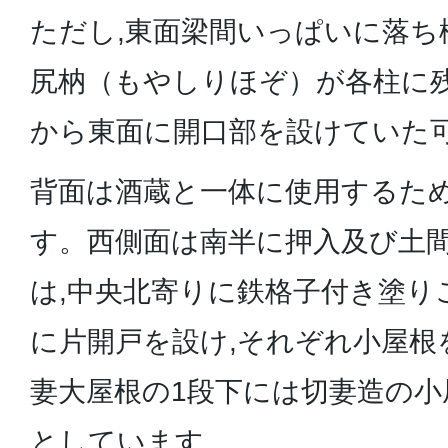
ただし,東面梁間いっぱいに落ち
尻枘（もやしりほぞ）が各柱に残
から東面に開口部を設けていた
背面は酒蔵と一体に使用するため
す。西側面は南半に押入及び土間
は,中央北寄りに鉄格子付き塗り
に片開戸を設け,それぞれ小屋根
妻大屋根の1段下には切妻造の小
としています。