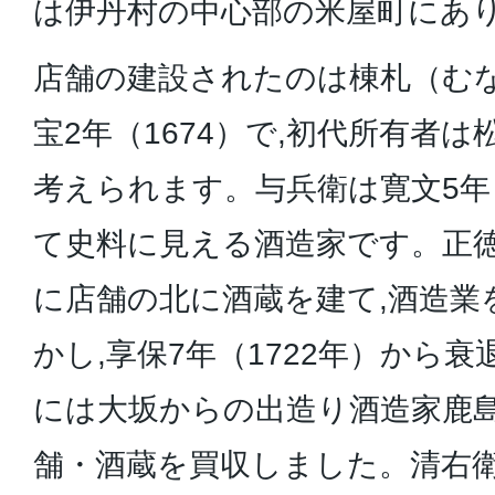
は伊丹村の中心部の米屋町にあ
店舗の建設されたのは棟札（む
宝2年（1674）で,初代所有者
考えられます。与兵衛は寛文5年（
て史料に見える酒造家です。正徳5
に店舗の北に酒蔵を建て,酒造業
かし,享保7年（1722年）から衰
には大坂からの出造り酒造家鹿
舗・酒蔵を買収しました。清右