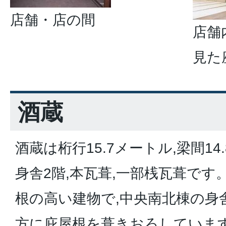
店舗・店の間
店舗
見た
酒蔵
酒蔵は桁行15.7メートル,梁間14
身舎2階,本瓦葺,一部桟瓦葺で
根の高い建物で,中央南北棟の身
方に庇屋根を葺きおろしています