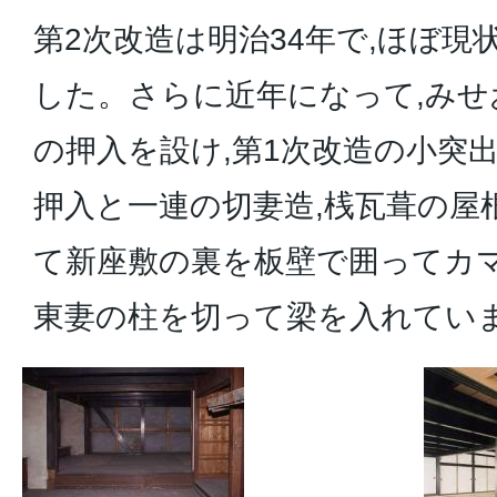
第2次改造は明治34年で,ほぼ
した。さらに近年になって,み
の押入を設け,第1次改造の小突
押入と一連の切妻造,桟瓦葺の屋
て新座敷の裏を板壁で囲ってカマ
東妻の柱を切って梁を入れてい