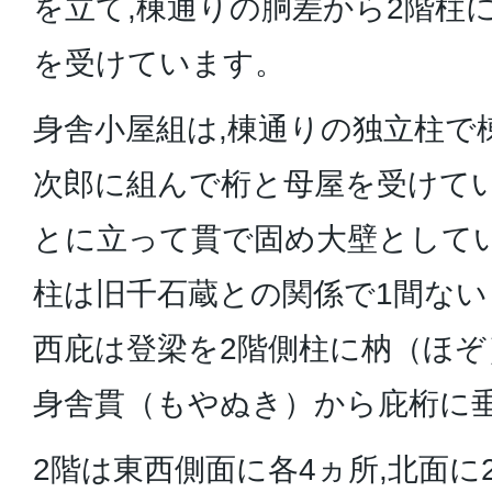
を立て,棟通りの胴差から2階柱
を受けています。
身舎小屋組は,棟通りの独立柱で
次郎に組んで桁と母屋を受けて
とに立って貫で固め大壁として
柱は旧千石蔵との関係で1間ない
西庇は登梁を2階側柱に枘（ほぞ
身舎貫（もやぬき）から庇桁に
2階は東西側面に各4ヵ所,北面に