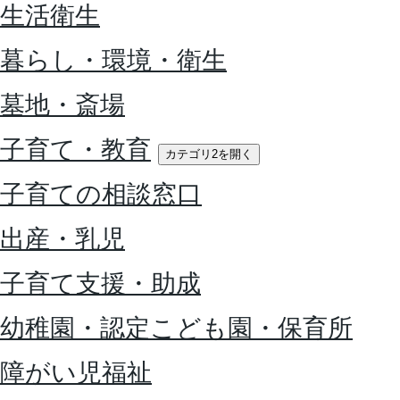
生活衛生
暮らし・環境・衛生
墓地・斎場
子育て・教育
カテゴリ2を開く
子育ての相談窓口
出産・乳児
子育て支援・助成
幼稚園・認定こども園・保育所
障がい児福祉