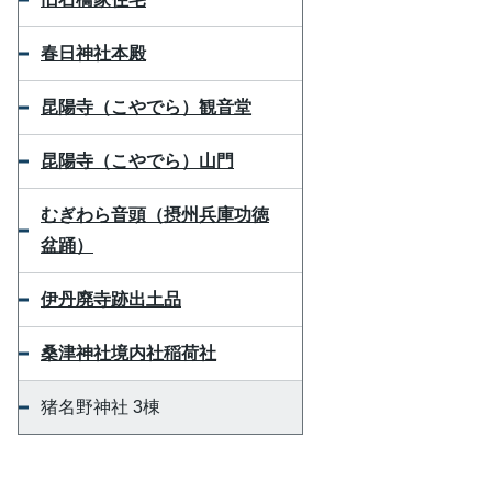
春日神社本殿
昆陽寺（こやでら）観音堂
昆陽寺（こやでら）山門
むぎわら音頭（摂州兵庫功徳
盆踊）
伊丹廃寺跡出土品
桑津神社境内社稲荷社
猪名野神社 3棟