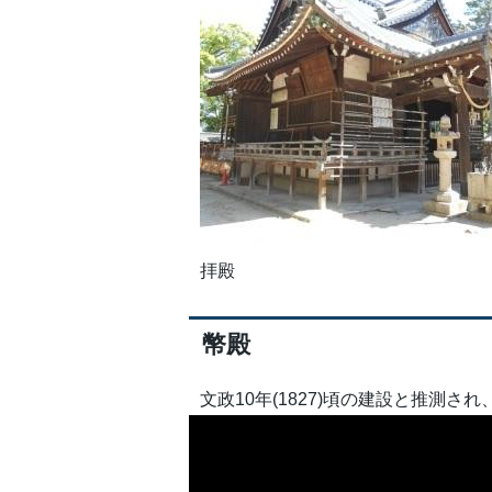
拝殿
幣殿
文政10年(1827)頃の建設と推測