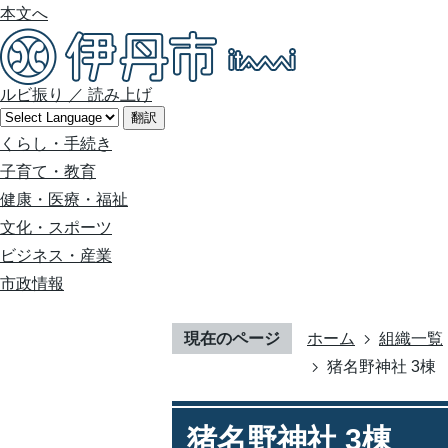
本文へ
ルビ振り
／
読み上げ
翻訳
くらし・手続き
子育て・教育
健康・医療・福祉
文化・スポーツ
ビジネス・産業
市政情報
現在のページ
ホーム
組織一覧
猪名野神社 3棟
猪名野神社 3棟