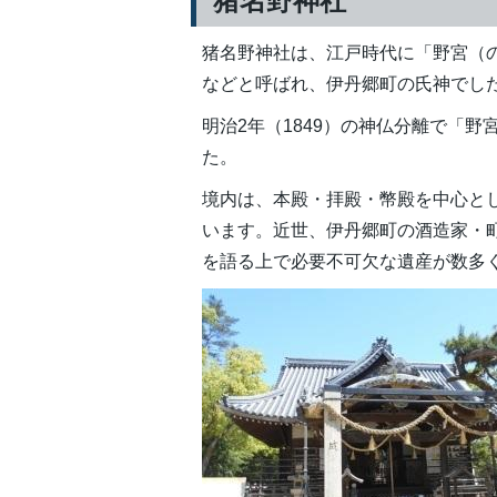
猪名野神社
猪名野神社は、江戸時代に「野宮（
などと呼ばれ、伊丹郷町の氏神でし
明治2年（1849）の神仏分離で「
た。
境内は、本殿・拝殿・幣殿を中心と
います。近世、伊丹郷町の酒造家・
を語る上で必要不可欠な遺産が数多