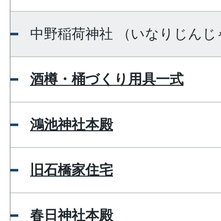
中野稲荷神社 （いなりじんじ
酒樽・桶づくり用具一式
鴻池神社本殿
旧石橋家住宅
春日神社本殿