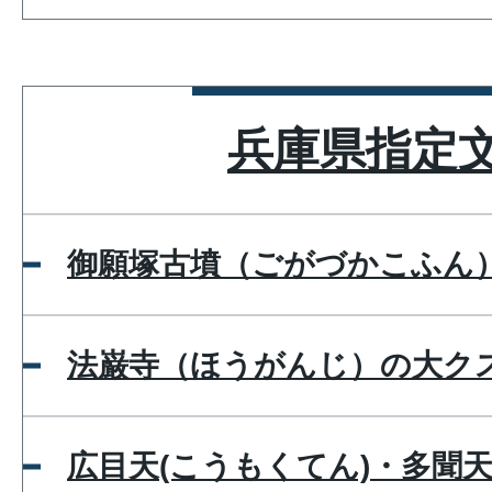
兵庫県指定
御願塚古墳（ごがづかこふん
法巌寺（ほうがんじ）の大ク
広目天(こうもくてん)・多聞天