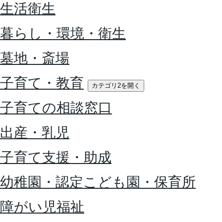
生活衛生
暮らし・環境・衛生
墓地・斎場
子育て・教育
カテゴリ2を開く
子育ての相談窓口
出産・乳児
子育て支援・助成
幼稚園・認定こども園・保育所
障がい児福祉