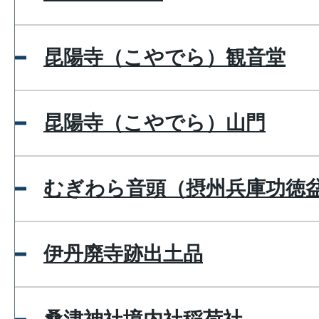
昆陽寺（こやでら）観音堂
昆陽寺（こやでら）山門
むぎわら音頭（摂州兵庫功徳
伊丹廃寺跡出土品