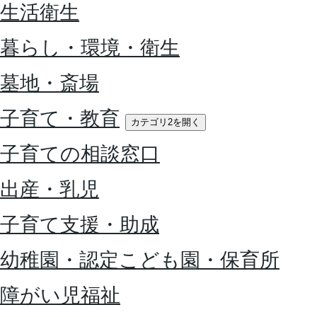
生活衛生
暮らし・環境・衛生
墓地・斎場
子育て・教育
カテゴリ2を開く
子育ての相談窓口
出産・乳児
子育て支援・助成
幼稚園・認定こども園・保育所
障がい児福祉