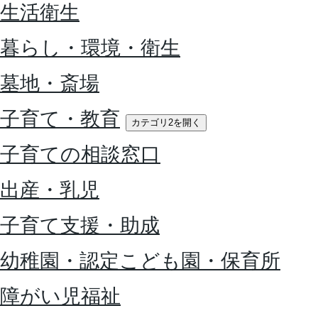
生活衛生
暮らし・環境・衛生
墓地・斎場
子育て・教育
カテゴリ2を開く
子育ての相談窓口
出産・乳児
子育て支援・助成
幼稚園・認定こども園・保育所
障がい児福祉