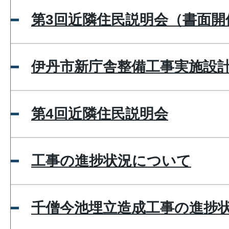
第3回近隣住民説明会（書面開
伊丹市新庁舎整備工事実施設
第4回近隣住民説明会
工事の進捗状況について
千僧今池埋立造成工事の進捗