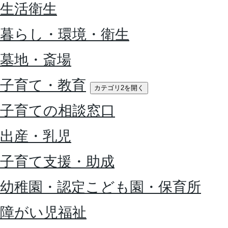
生活衛生
暮らし・環境・衛生
墓地・斎場
子育て・教育
カテゴリ2を開く
子育ての相談窓口
出産・乳児
子育て支援・助成
幼稚園・認定こども園・保育所
障がい児福祉