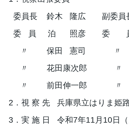
委員長 鈴木 隆広 副委員
委 員 泊 照彦 委 員
〃 保田 憲司 〃 
〃 花田康次郎 〃 
〃 前田伸一郎 〃
2．視 察 先 兵庫県立はりま姫
3．実 施 日 令和7年11月10日