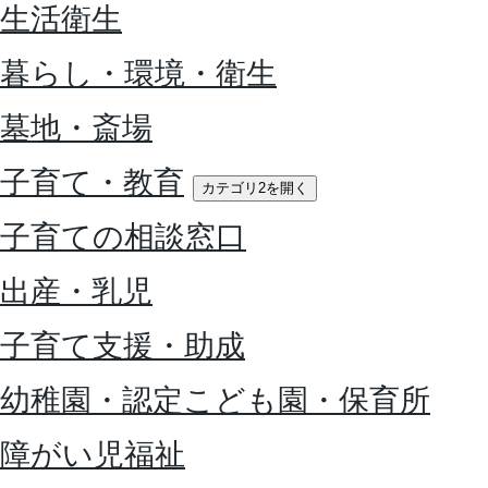
生活衛生
暮らし・環境・衛生
墓地・斎場
子育て・教育
カテゴリ2を開く
子育ての相談窓口
出産・乳児
子育て支援・助成
幼稚園・認定こども園・保育所
障がい児福祉