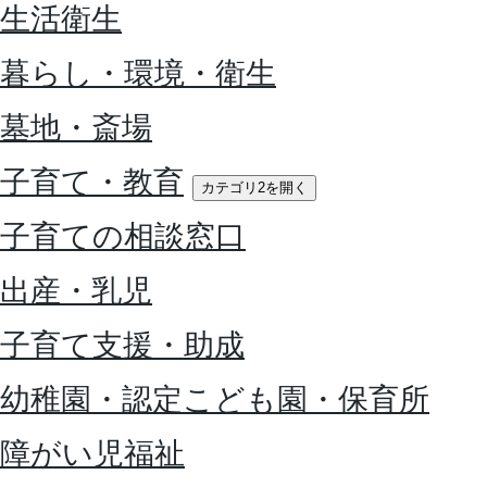
生活衛生
暮らし・環境・衛生
墓地・斎場
子育て・教育
カテゴリ2を開く
子育ての相談窓口
出産・乳児
子育て支援・助成
幼稚園・認定こども園・保育所
障がい児福祉