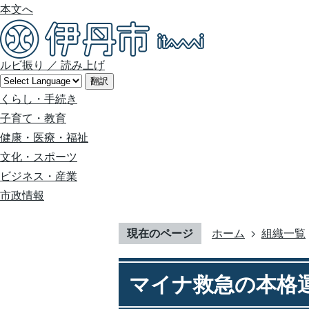
本文へ
ルビ振り
／
読み上げ
翻訳
くらし・手続き
子育て・教育
健康・医療・福祉
文化・スポーツ
ビジネス・産業
市政情報
現在のページ
ホーム
組織一覧
マイナ救急の本格