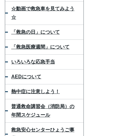
☆動画で救急車を見てみよう
☆
「救急の日」について
「救急医療週間」について
いろいろな応急手当
AEDについて
熱中症に注意しよう！
普通救命講習会（消防局）の
年間スケジュール
救急安心センターひょうご事