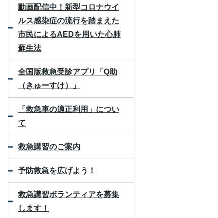
動画配信中！新型コロナウイ
ルス感染症の流行を踏まえた
市民によるAEDを用いた心肺
蘇生法
全国版救急受診アプリ「Q助
（きゅーすけ）」
「救急車の適正利用」につい
て
救急講習のご案内
予防救急を広げよう！
救急講習ボランティアを募集
します！