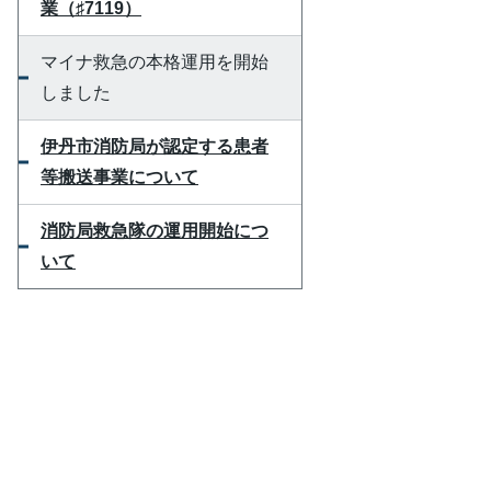
業（♯7119）
マイナ救急の本格運用を開始
しました
伊丹市消防局が認定する患者
等搬送事業について
消防局救急隊の運用開始につ
いて