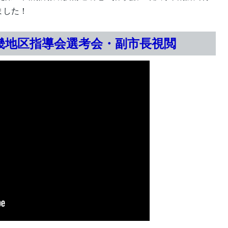
ました！
畿地区指導会選考会・副市長視閲