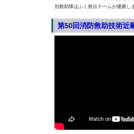
別救助隊ほふく救出チームが優勝し
第50回消防救助技術近