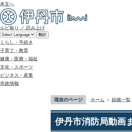
本文へ
ルビ振り
／
読み上げ
翻訳
くらし・手続き
子育て・教育
健康・医療・福祉
文化・スポーツ
ビジネス・産業
市政情報
現在のページ
ホーム
組織一覧
伊丹市消防局動画