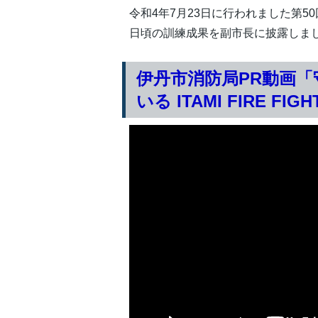
令和4年7月23日に行われました第
日頃の訓練成果を副市長に披露しま
伊丹市消防局PR動画
いる ITAMI FIRE FIG