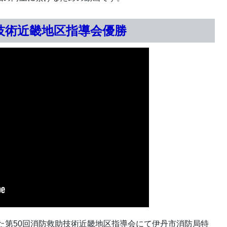
技術近畿地区指導会優勝
れた第50回消防救助技術近畿地区指導会にて伊丹市消防局特