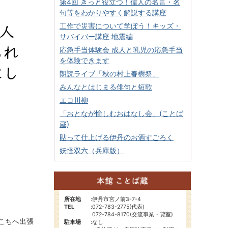
第4回 きっと役立つ！偉人の名言・名
句等をわかりやすく解説する講座
工作で災害について学ぼう！キッズ・
サバイバー講座 地震編
応急手当体験会 成人と乳児の応急手当
を体験できます
朗読ライブ「秋の村上春樹祭」
みんなとはじまる俳句と短歌
エコ川柳
「おとなが愉しむおはなし会」(ことば
蔵)
貼って仕上げる伊丹のお酒すごろく
妖怪双六（兵庫版）
所在地
:
伊丹市宮ノ前3-7-4
TEL
:
072-783-2775(代表)
072-784-8170(交流事業・貸室)
こちへ出張
駐車場
:
なし