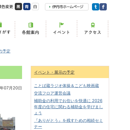
の予定
イベント・展示の予定
ことば蔵ラジオ体操＆こども映画蔵
年07月20日
交流フロア運営会議
補助金の利用でお住いを快適に 2026
年度の住宅に関わる補助金を学びまし
ょう
『ありがとう』を残すための相続セミ
ナー