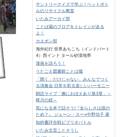
サントリークイズで学ぶ！ペットボト
ルのリサイクル教室
いたみアーカイ部
ことば蔵のフロアをトレインが走る
よ！
カエボン部
海外紀行 世界あちこち（インドパート
4）西インド タール砂漠地帯
漫画を語ろう！
うたごえ図書館ことば蔵
「聞く」だけじゃない、みんなでつく
る演奏会 日常を彩る楽しいハーモニー
朗読ライブ「腕におぼえあり第3章」～
梶川の姪～
気になる本で話そう!『女らしさは誰の
ため？』 ジェーン・スー×中野信子 著
知的書評合戦ビブリオバトル
いたみ文芸ことそうし