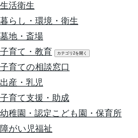
生活衛生
暮らし・環境・衛生
墓地・斎場
子育て・教育
カテゴリ2を開く
子育ての相談窓口
出産・乳児
子育て支援・助成
幼稚園・認定こども園・保育所
障がい児福祉