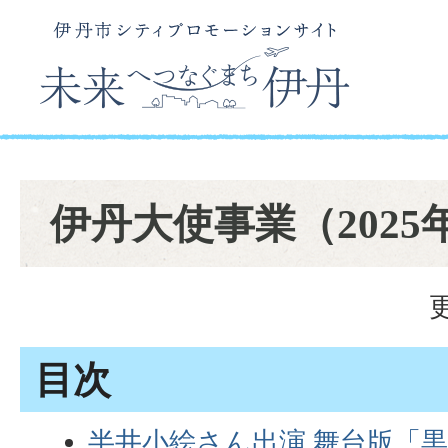
伊丹大使事業（2025
目次
半井小絵さん出演 舞台版「