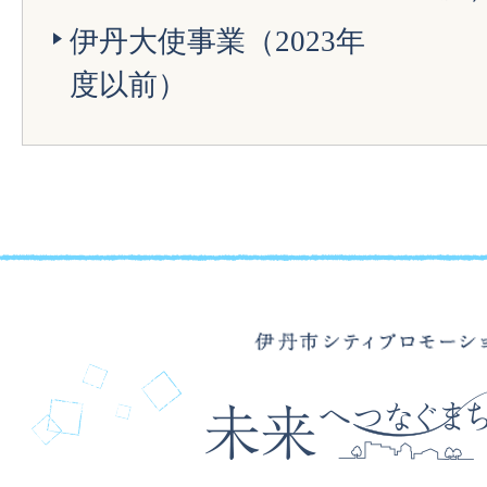
伊丹大使事業（2023年
度以前）
伊
丹
市
シ