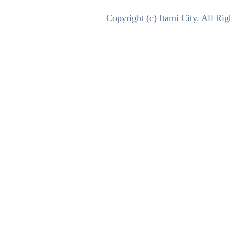
テ
Copyright (c) Itami City. All Ri
ィ
プ
ロ
モ
ー
シ
ョ
ン
サ
イ