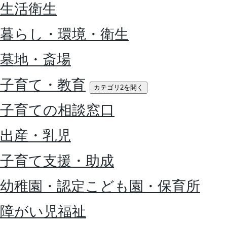
生活衛生
暮らし・環境・衛生
墓地・斎場
子育て・教育
カテゴリ2を開く
子育ての相談窓口
出産・乳児
子育て支援・助成
幼稚園・認定こども園・保育所
障がい児福祉