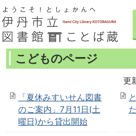
こどものページ
更新
「夏休みすいせん図書
のご案内」7月11日(土
曜日)から貸出開始