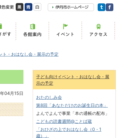
ント・おはなし会・展示の予定
子ども向けイベント・おはなし会・展
示の予定
年04月15日
おたのしみ会
第8回「あなただけのお誕生日の本」
よんでよんで事業「本の通帳の配布」
こどもの読書週間@ことば蔵
「おひざの上でおはなし会（0・1
歳）」