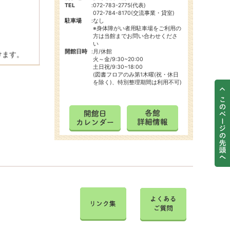
TEL
:
072-783-2775(代表)
072-784-8170(交流事業・貸室)
駐車場
:
なし
※身体障がい者用駐車場をご利用の
方は当館までお問い合わせくださ
い
開館日時
:
月/休館
けます。
火～金/9:30~20:00
土日祝/9:30~18:00
(図書フロアのみ第1木曜(祝・休日
を除く)、特別整理期間は利用不可)