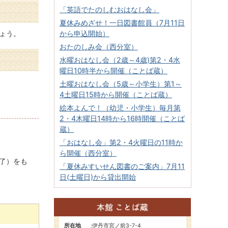
「英語でたのしむおはなし会」
夏休みめざせ！一日図書館員（7月11日
ょう。
から申込開始）
おたのしみ会（西分室）
水曜おはなし会（2歳～4歳)第2・4水
曜日10時半から開催（ことば蔵）
土曜おはなし会（5歳～小学生）第1～
4土曜日15時から開催（ことば蔵）
絵本よんで！（幼児・小学生）毎月第
2・4木曜日14時から16時開催（ことば
蔵）
「おはなし会」第2・4火曜日の11時か
ら開催（西分室）
了）をも
「夏休みすいせん図書のご案内」7月11
日(土曜日)から貸出開始
所在地
:
伊丹市宮ノ前3-7-4