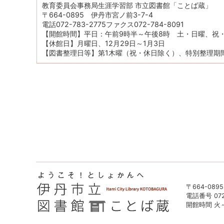
教育委員会事務局生涯学習部 市立図書館「ことば蔵」
〒664-0895 伊丹市宮ノ前3-7-4
電話072-783-2775ファクス072-784-8091
【開館時間】平日：午前9時半～午後8時 土・日曜、祝
【休館日】月曜日、12月29日～1月3日
【図書整理日等】第1木曜（祝・休日除く）、特別整理期
〒664-089
電話番号 072-
開館時間 火～金