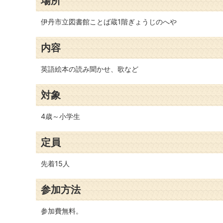
場所
伊丹市立図書館ことば蔵1階ぎょうじのへや
内容
英語絵本の読み聞かせ、歌など
対象
4歳～小学生
定員
先着15人
参加方法
参加費無料。