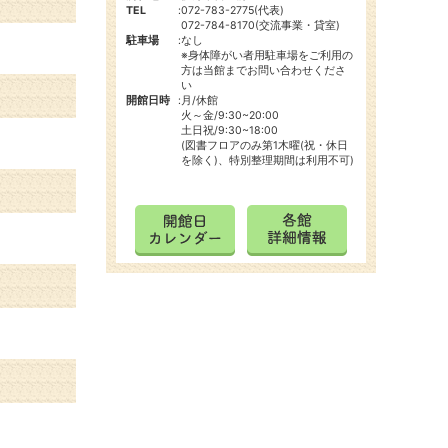
TEL
:
072-783-2775(代表)
072-784-8170(交流事業・貸室)
駐車場
:
なし
※身体障がい者用駐車場をご利用の
方は当館までお問い合わせくださ
い
開館日時
:
月/休館
火～金/9:30~20:00
土日祝/9:30~18:00
(図書フロアのみ第1木曜(祝・休日
を除く)、特別整理期間は利用不可)