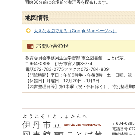
開始30分前に会場前で整理券を配布します。
地図情報
大きな地図で見る（GoogleMapページへ）
教育委員会事務局生涯学習部 市立図書館「ことば蔵」
〒664-0895 伊丹市宮ノ前3-7-4
電話072-783-2775ファクス072-784-8091
【開館時間】平日：午前9時半～午後8時 土・日曜、祝
【休館日】月曜日、12月29日～1月3日
【図書整理日等】第1木曜（祝・休日除く）、特別整理期
〒664-089
電話番号 072-
開館時間 火～金