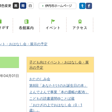
ント・おはなし会・展示の予定
子ども向けイベント・おはなし会・展
示の予定
年04月01日
おたのしみ会
第8回「あなただけのお誕生日の本」
よんでよんで事業「本の通帳の配布」
こどもの読書週間@ことば蔵
「おひざの上でおはなし会（0・1
歳）」