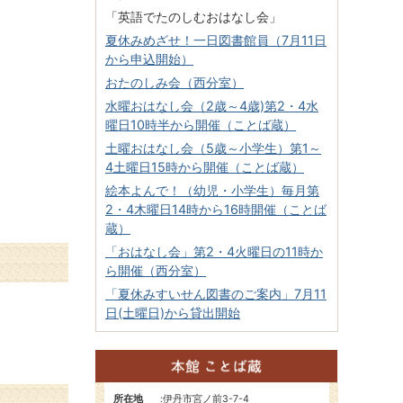
「英語でたのしむおはなし会」
夏休みめざせ！一日図書館員（7月11日
から申込開始）
おたのしみ会（西分室）
水曜おはなし会（2歳～4歳)第2・4水
曜日10時半から開催（ことば蔵）
土曜おはなし会（5歳～小学生）第1～
4土曜日15時から開催（ことば蔵）
絵本よんで！（幼児・小学生）毎月第
2・4木曜日14時から16時開催（ことば
蔵）
「おはなし会」第2・4火曜日の11時か
ら開催（西分室）
「夏休みすいせん図書のご案内」7月11
日(土曜日)から貸出開始
所在地
:
伊丹市宮ノ前3-7-4