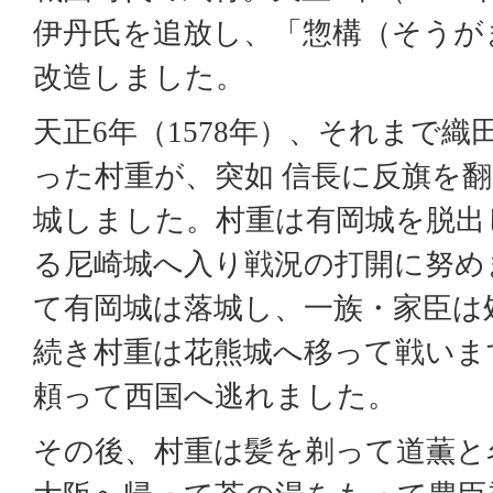
伊丹氏を追放し、「惣構（そうが
改造しました。
天正6年（1578年）、それまで
った村重が、突如 信長に反旗を翻
城しました。村重は有岡城を脱出
る尼崎城へ入り戦況の打開に努め
て有岡城は落城し、一族・家臣は
続き村重は花熊城へ移って戦いま
頼って西国へ逃れました。
その後、村重は髪を剃って道薫と