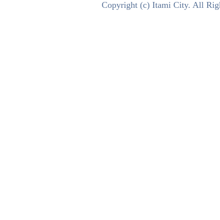
テ
Copyright (c) Itami City. All Ri
ィ
プ
ロ
モ
ー
シ
ョ
ン
サ
イ
ト