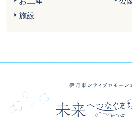
お土産
公
施設
伊
丹
市
シ