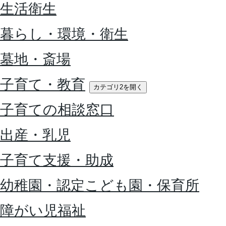
生活衛生
暮らし・環境・衛生
墓地・斎場
子育て・教育
カテゴリ2を開く
子育ての相談窓口
出産・乳児
子育て支援・助成
幼稚園・認定こども園・保育所
障がい児福祉