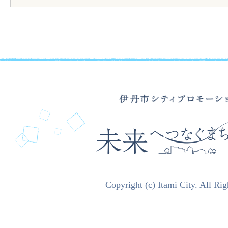
伊
丹
市
シ
テ
Copyright (c) Itami City. All Ri
ィ
プ