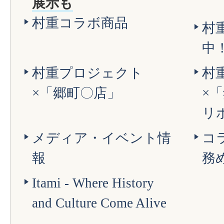
展示も
村重コラボ商品
村
中
村重プロジェクト
村
×「郷町〇店」
×
リ
メディア・イベント情
コ
報
務
Itami - Where History
and Culture Come Alive