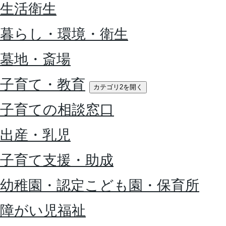
生活衛生
暮らし・環境・衛生
墓地・斎場
子育て・教育
カテゴリ2を開く
子育ての相談窓口
出産・乳児
子育て支援・助成
幼稚園・認定こども園・保育所
障がい児福祉