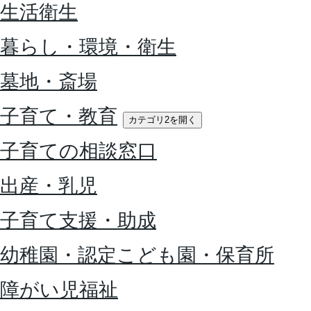
生活衛生
暮らし・環境・衛生
墓地・斎場
子育て・教育
カテゴリ2を開く
子育ての相談窓口
出産・乳児
子育て支援・助成
幼稚園・認定こども園・保育所
障がい児福祉