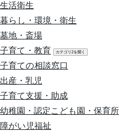
生活衛生
暮らし・環境・衛生
墓地・斎場
子育て・教育
カテゴリ2を開く
子育ての相談窓口
出産・乳児
子育て支援・助成
幼稚園・認定こども園・保育所
障がい児福祉