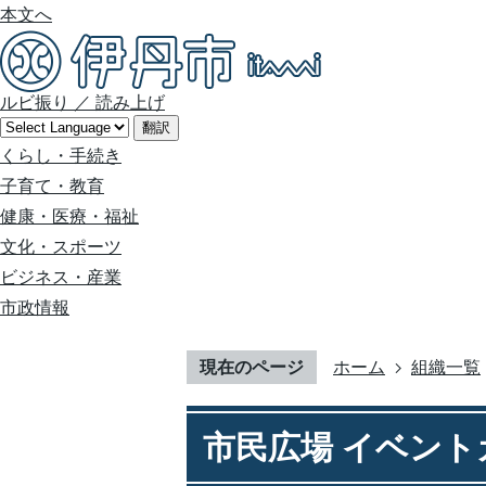
本文へ
ルビ振り
／
読み上げ
翻訳
くらし・手続き
子育て・教育
健康・医療・福祉
文化・スポーツ
ビジネス・産業
市政情報
現在のページ
ホーム
組織一覧
市民広場 イベント