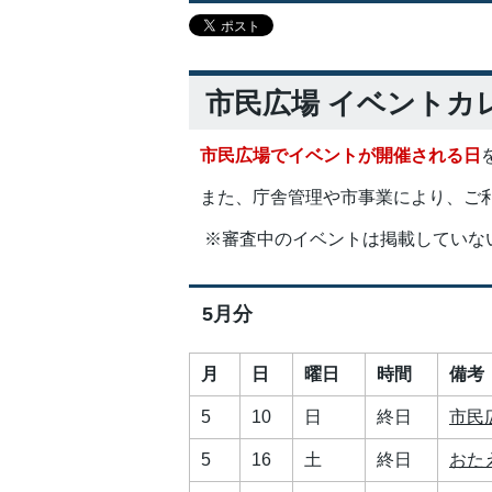
市民広場 イベントカ
市民広場でイベントが開催される日
また、庁舎管理や市事業により、ご
※審査中のイベントは掲載していな
5月分
月
日
曜日
時間
備考
5
10
日
終日
市民
5
16
土
終日
おた