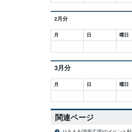
2月分
月
日
曜日
3月分
月
日
曜日
関連ページ
ひろまる(市民広場)のイベント