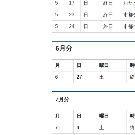
5
17
日
終日
おた
5
23
日
終日
市都
5
24
日
終日
市都
6月分
月
日
曜日
時
6
27
土
終
7月分
月
日
曜日
時
7
4
土
終