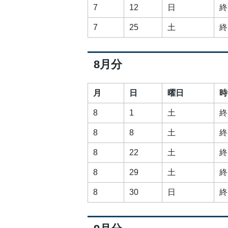
7
12
日
終
7
25
土
終
8月分
月
日
曜日
時
8
1
土
終
8
8
土
終
8
22
土
終
8
29
土
終
8
30
日
終