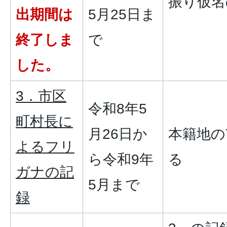
振り仮名
出期間は
5月25日ま
終了しま
で
した。
3．市区
令和8年5
町村長に
月26日か
本籍地の
よるフリ
ら令和9年
る
ガナの記
5月まで
録