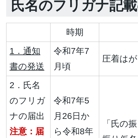
氏名のフリガナ記載
時期
1．通知
令和7年7
圧着はが
書の発送
月頃
2．氏名
のフリガ
令和7年5
ナの届出
月26日か
「氏の振
注意：届
ら令和8年