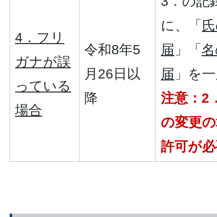
3．の記
に、「
氏
4．フリ
令和8年5
届
」「
名
ガナが誤
月26日以
届
」を一
っている
降
注意：2
場合
の変更の
許可が必