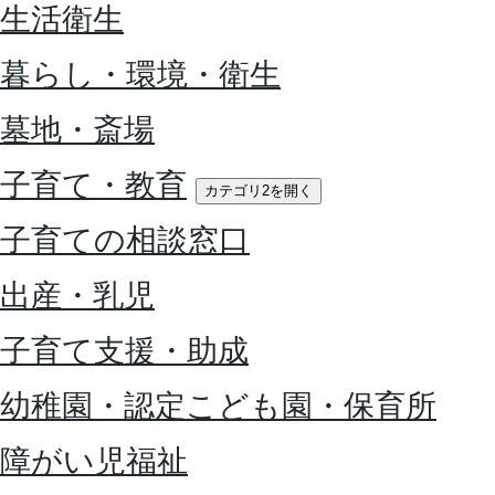
生活衛生
暮らし・環境・衛生
墓地・斎場
子育て・教育
カテゴリ2を開く
子育ての相談窓口
出産・乳児
子育て支援・助成
幼稚園・認定こども園・保育所
障がい児福祉